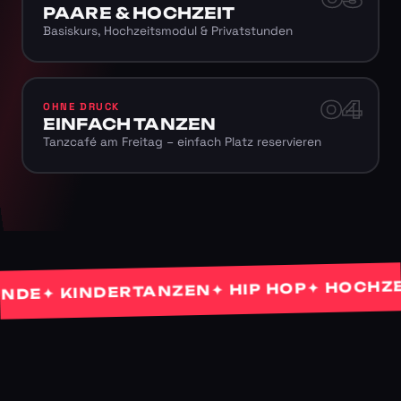
PAARE & HOCHZEIT
Basiskurs, Hochzeitsmodul & Privatstunden
04
OHNE DRUCK
EINFACH TANZEN
Tanzcafé am Freitag – einfach Platz reservieren
✦ HOCHZEITS
✦ HIP HOP
✦ KINDERTANZEN
E