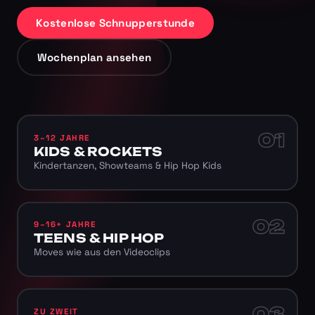
Kostenlose Schnupperstunde
Wochenplan ansehen
01
3–12 JAHRE
KIDS & ROCKETS
Kindertanzen, Showteams & Hip Hop Kids
02
9–16+ JAHRE
TEENS & HIP HOP
Moves wie aus den Videoclips
03
ZU ZWEIT