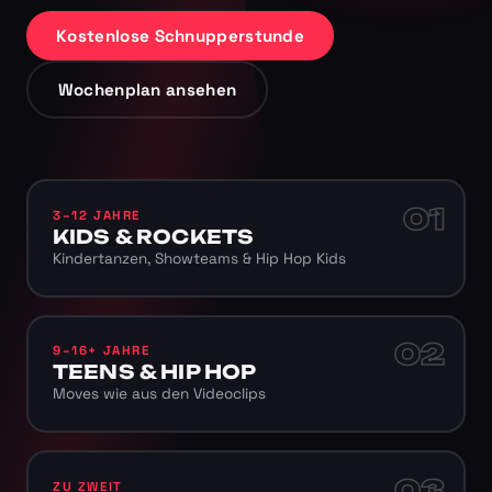
Kostenlose Schnupperstunde
Wochenplan ansehen
01
3–12 JAHRE
KIDS & ROCKETS
Kindertanzen, Showteams & Hip Hop Kids
02
9–16+ JAHRE
TEENS & HIP HOP
Moves wie aus den Videoclips
03
ZU ZWEIT