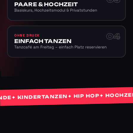
PAARE & HOCHZEIT
Basiskurs, Hochzeitsmodul & Privatstunden
04
OHNE DRUCK
EINFACH TANZEN
Tanzcafé am Freitag – einfach Platz reservieren
✦ HOCHZEITS
✦ HIP HOP
✦ KINDERTANZEN