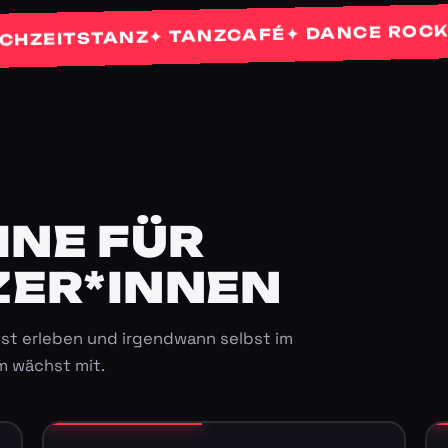
✦
✦ DANCE ROCKETS
✦ TANZCAFÉ
ITSTANZ
E FÜR K
ER*INNEN
st erleben und irgendwann selbst im
m wächst mit.