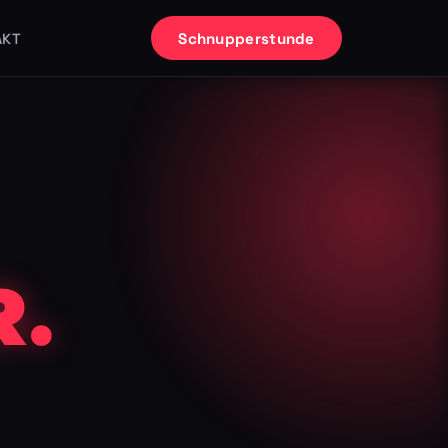
Schnupperstunde
AKT
.