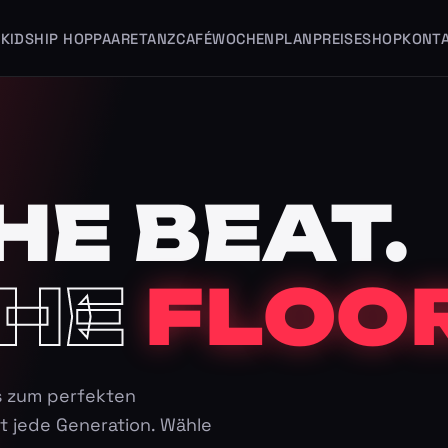
KIDS
HIP HOP
PAARE
TANZCAFÉ
WOCHENPLAN
PREISE
SHOP
KONT
HE BEAT.
HE
FLOOR
s zum perfekten
t jede Generation. Wähle