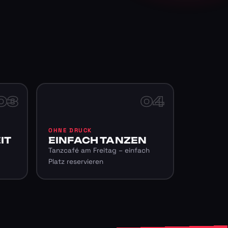
03
04
OHNE DRUCK
IT
EINFACH TANZEN
Tanzcafé am Freitag – einfach
Platz reservieren