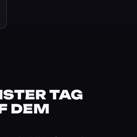
STER TAG
F DEM