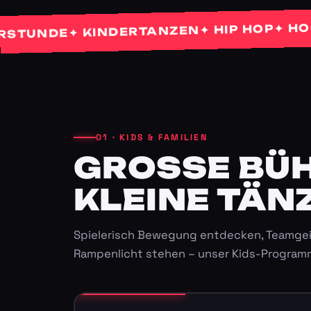
✦ HOCHZE
✦ HIP HOP
✦ KINDERTANZEN
NDE
01 · KIDS & FAMILIEN
GROSSE BÜHN
LEINE TÄNZ
Spielerisch Bewegung entdecken, Teamgei
Rampenlicht stehen – unser Kids-Program