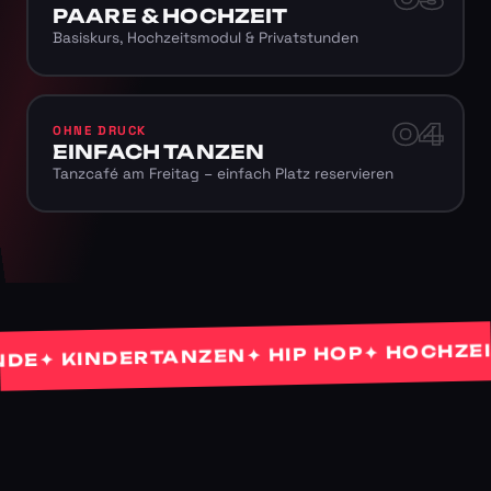
PAARE & HOCHZEIT
Basiskurs, Hochzeitsmodul & Privatstunden
04
OHNE DRUCK
EINFACH TANZEN
Tanzcafé am Freitag – einfach Platz reservieren
✦ HOCHZEITS
✦ HIP HOP
✦ KINDERTANZEN