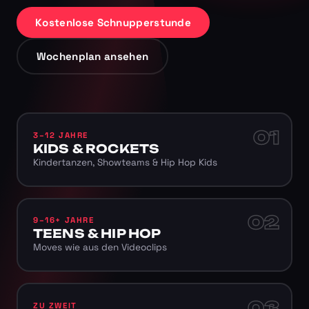
Kostenlose Schnupperstunde
Wochenplan ansehen
01
3–12 JAHRE
KIDS & ROCKETS
Kindertanzen, Showteams & Hip Hop Kids
02
9–16+ JAHRE
TEENS & HIP HOP
Moves wie aus den Videoclips
03
ZU ZWEIT