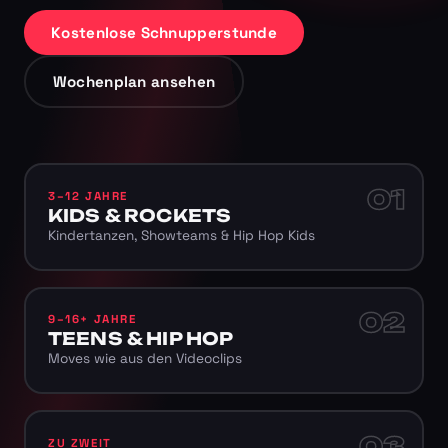
Kostenlose Schnupperstunde
Wochenplan ansehen
01
3–12 JAHRE
KIDS & ROCKETS
Kindertanzen, Showteams & Hip Hop Kids
02
9–16+ JAHRE
TEENS & HIP HOP
Moves wie aus den Videoclips
03
ZU ZWEIT