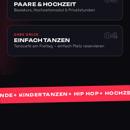
PAARE & HOCHZEIT
Basiskurs, Hochzeitsmodul & Privatstunden
04
OHNE DRUCK
EINFACH TANZEN
Tanzcafé am Freitag – einfach Platz reservieren
✦ HOCHZEITS
✦ HIP HOP
✦ KINDERTANZEN