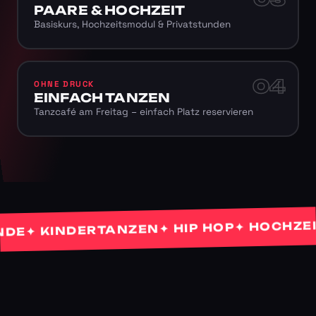
PAARE & HOCHZEIT
Basiskurs, Hochzeitsmodul & Privatstunden
04
OHNE DRUCK
EINFACH TANZEN
Tanzcafé am Freitag – einfach Platz reservieren
✦ HOCHZEITS
✦ HIP HOP
✦ KINDERTANZEN