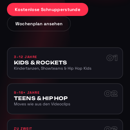
Kostenlose Schnupperstunde
Wochenplan ansehen
01
3–12 JAHRE
KIDS & ROCKETS
Kindertanzen, Showteams & Hip Hop Kids
02
9–16+ JAHRE
TEENS & HIP HOP
Moves wie aus den Videoclips
03
ZU ZWEIT