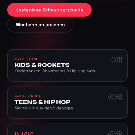
Kostenlose Schnupperstunde
Wochenplan ansehen
01
3–12 JAHRE
KIDS & ROCKETS
Kindertanzen, Showteams & Hip Hop Kids
02
9–16+ JAHRE
TEENS & HIP HOP
Moves wie aus den Videoclips
03
ZU ZWEIT