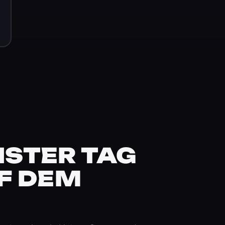
STER TAG
F DEM