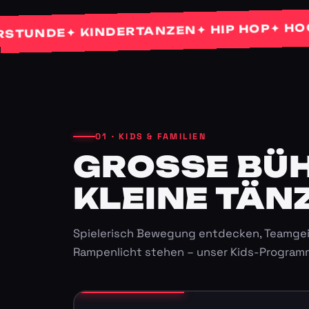
✦ HOCHZEI
✦ HIP HOP
✦ KINDERTANZEN
NDE
01 · KIDS & FAMILIEN
GROSSE BÜHN
LEINE TÄNZ
Spielerisch Bewegung entdecken, Teamgei
Rampenlicht stehen – unser Kids-Program