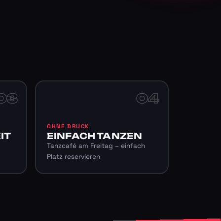
03
04
OHNE DRUCK
IT
EINFACH TANZEN
Tanzcafé am Freitag – einfach
Platz reservieren