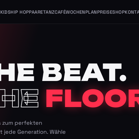
KIDS
HIP HOP
PAARE
TANZCAFÉ
WOCHENPLAN
PREISE
SHOP
KONT
HE BEAT.
HE
FLOOR
s zum perfekten
t jede Generation. Wähle