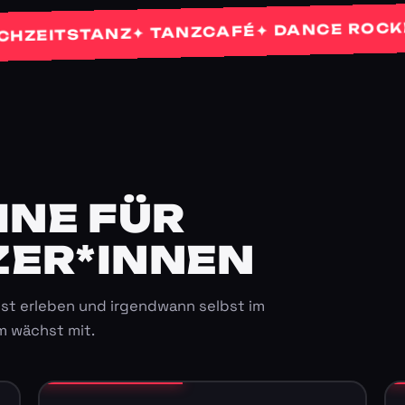
✦ 
✦ DANCE ROCKETS
✦ TANZCAFÉ
TSTANZ
E FÜR K
ER*INNEN
st erleben und irgendwann selbst im
m wächst mit.