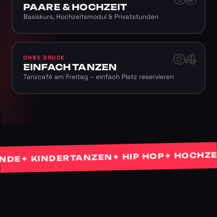
PAARE & HOCHZEIT
Basiskurs, Hochzeitsmodul & Privatstunden
04
OHNE DRUCK
EINFACH TANZEN
Tanzcafé am Freitag – einfach Platz reservieren
✦ HOCHZEITS
✦ HIP HOP
✦ KINDERTANZEN