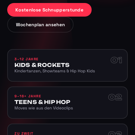
Kostenlose Schnupperstunde
Wochenplan ansehen
01
3–12 JAHRE
KIDS & ROCKETS
Kindertanzen, Showteams & Hip Hop Kids
02
9–16+ JAHRE
TEENS & HIP HOP
Moves wie aus den Videoclips
03
ZU ZWEIT