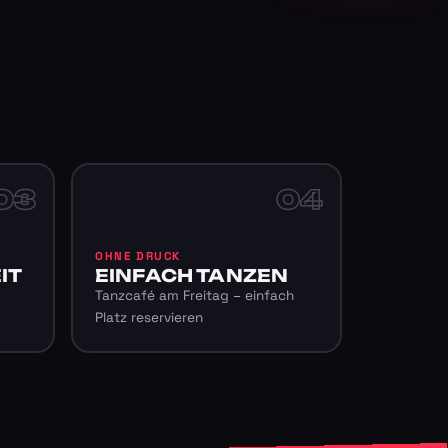
03
04
OHNE DRUCK
IT
EINFACH TANZEN
Tanzcafé am Freitag – einfach
Platz reservieren