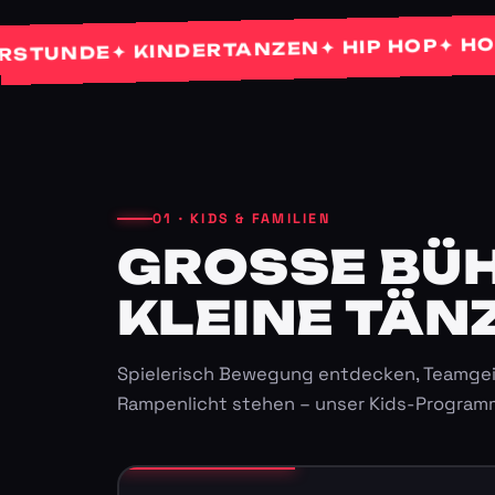
✦ HOCHZE
✦ HIP HOP
✦ KINDERTANZEN
NDE
01 · KIDS & FAMILIEN
GROSSE BÜHN
LEINE TÄNZ
Spielerisch Bewegung entdecken, Teamgei
Rampenlicht stehen – unser Kids-Program