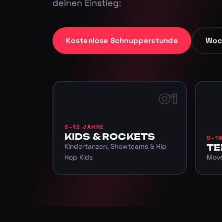
deinen Einstieg:
Kostenlose Schnupperstunde
Woc
01
3–12 JAHRE
KIDS & ROCKETS
9–1
Kindertanzen, Showteams & Hip
TE
Hop Kids
Move