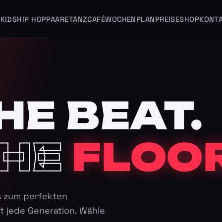
KIDS
HIP HOP
PAARE
TANZCAFÉ
WOCHENPLAN
PREISE
SHOP
KONT
HE BEAT.
HE
FLOOR
s zum perfekten
t jede Generation. Wähle