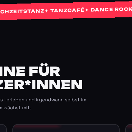
✦
✦ DANCE ROCKETS
✦ TANZCAFÉ
ITSTANZ
E FÜR K
ER*INNEN
st erleben und irgendwann selbst im
m wächst mit.