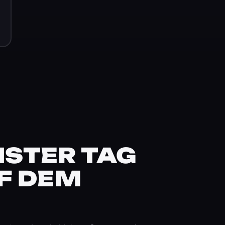
STER TAG
F DEM