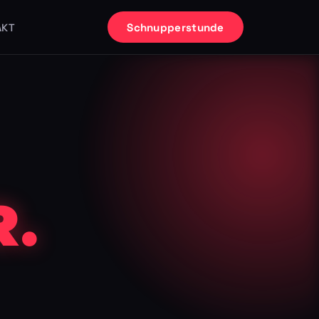
Schnupperstunde
AKT
.