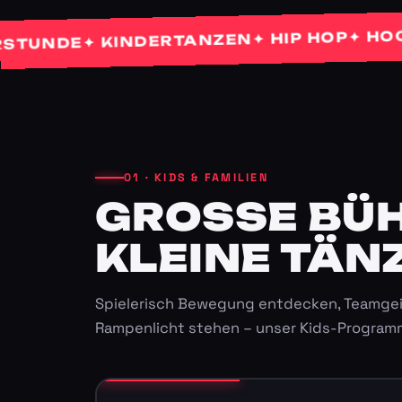
✦ HOCHZEI
✦ HIP HOP
✦ KINDERTANZEN
NDE
01 · KIDS & FAMILIEN
GROSSE BÜHN
LEINE TÄNZ
Spielerisch Bewegung entdecken, Teamgei
Rampenlicht stehen – unser Kids-Program