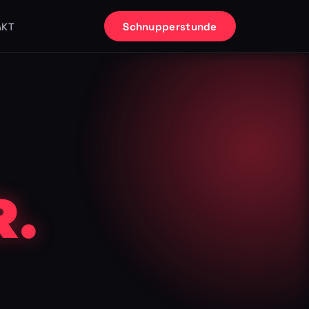
Schnupperstunde
AKT
.