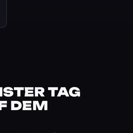
STER TAG
F DEM