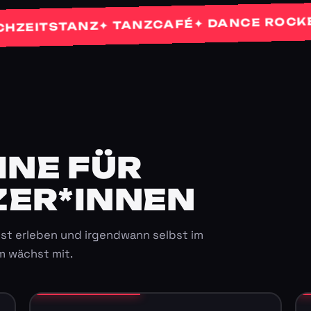
✦ 
✦ DANCE ROCKETS
✦ TANZCAFÉ
TSTANZ
E FÜR K
ER*INNEN
st erleben und irgendwann selbst im
m wächst mit.