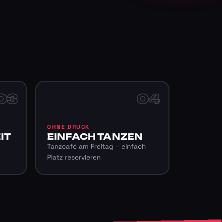
03
04
OHNE DRUCK
IT
EINFACH TANZEN
Tanzcafé am Freitag – einfach
Platz reservieren