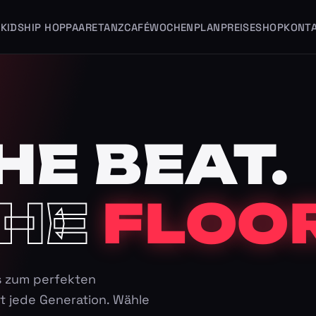
KIDS
HIP HOP
PAARE
TANZCAFÉ
WOCHENPLAN
PREISE
SHOP
KONT
HE BEAT.
HE
FLOOR
s zum perfekten
t jede Generation. Wähle