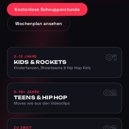
Kostenlose Schnupperstunde
Wochenplan ansehen
01
3–12 JAHRE
KIDS & ROCKETS
Kindertanzen, Showteams & Hip Hop Kids
02
9–16+ JAHRE
TEENS & HIP HOP
Moves wie aus den Videoclips
03
ZU ZWEIT