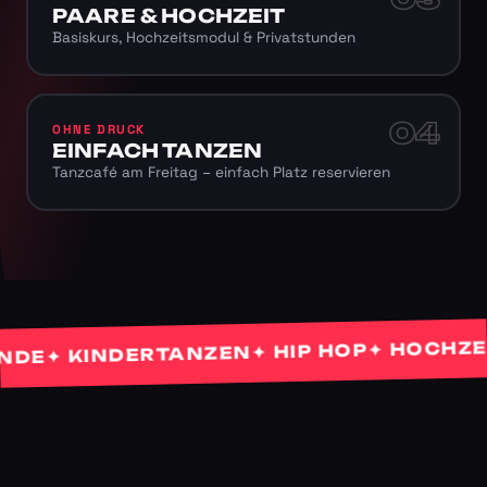
PAARE & HOCHZEIT
Basiskurs, Hochzeitsmodul & Privatstunden
04
OHNE DRUCK
EINFACH TANZEN
Tanzcafé am Freitag – einfach Platz reservieren
✦ HOCHZEITS
✦ HIP HOP
✦ KINDERTANZEN