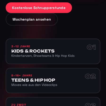
Kostenlose Schnupperstunde
Wochenplan ansehen
01
3–12 JAHRE
KIDS & ROCKETS
Kindertanzen, Showteams & Hip Hop Kids
02
9–16+ JAHRE
TEENS & HIP HOP
Moves wie aus den Videoclips
03
ZU ZWEIT