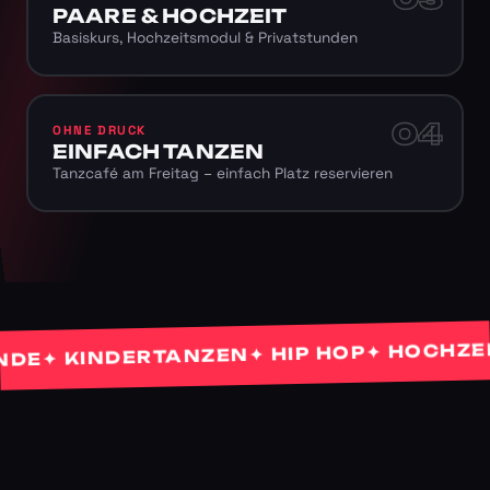
PAARE & HOCHZEIT
Basiskurs, Hochzeitsmodul & Privatstunden
04
OHNE DRUCK
EINFACH TANZEN
Tanzcafé am Freitag – einfach Platz reservieren
✦ HOCHZEITS
✦ HIP HOP
✦ KINDERTANZEN