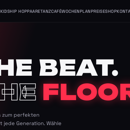
KIDS
HIP HOP
PAARE
TANZCAFÉ
WOCHENPLAN
PREISE
SHOP
KONT
HE BEAT.
HE
FLOOR
s zum perfekten
t jede Generation. Wähle