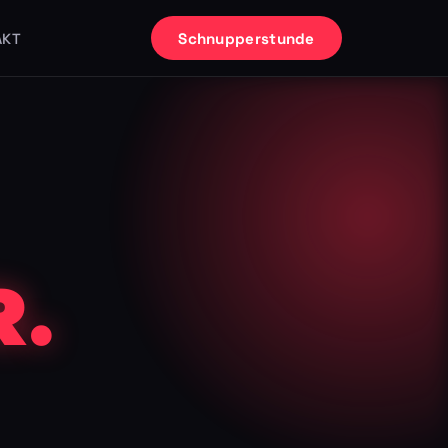
Schnupperstunde
AKT
.