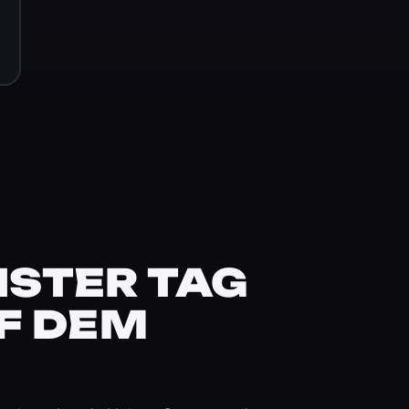
STER TAG
F DEM