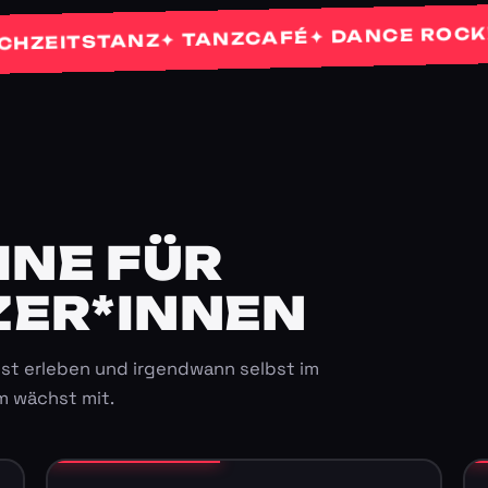
✦
✦ DANCE ROCKETS
✦ TANZCAFÉ
ITSTANZ
E FÜR K
ER*INNEN
st erleben und irgendwann selbst im
m wächst mit.