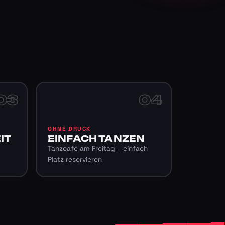
03
04
OHNE DRUCK
IT
EINFACH TANZEN
Tanzcafé am Freitag – einfach
Platz reservieren