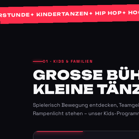
✦ HOCHZE
✦ HIP HOP
✦ KINDERTANZEN
NDE
01 · KIDS & FAMILIEN
GROSSE BÜHN
LEINE TÄNZ
Spielerisch Bewegung entdecken, Teamgei
Rampenlicht stehen – unser Kids-Program