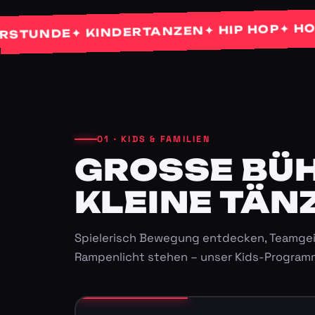
✦ HOCHZE
✦ HIP HOP
✦ KINDERTANZEN
NDE
01 · KIDS & FAMILIEN
GROSSE BÜHN
LEINE TÄNZ
Spielerisch Bewegung entdecken, Teamgei
Rampenlicht stehen – unser Kids-Program