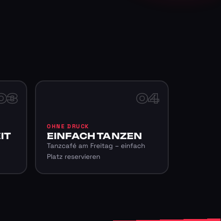
03
04
OHNE DRUCK
IT
EINFACH TANZEN
Tanzcafé am Freitag – einfach
Platz reservieren