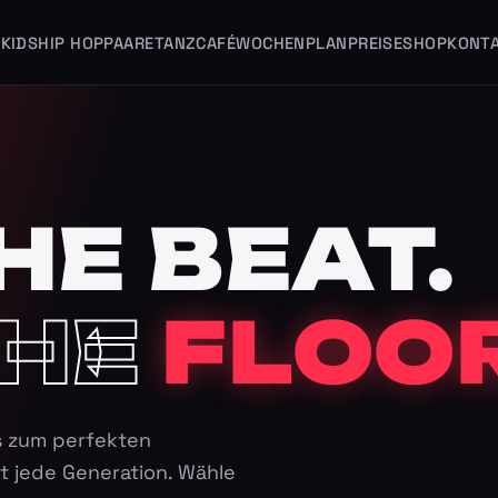
KIDS
HIP HOP
PAARE
TANZCAFÉ
WOCHENPLAN
PREISE
SHOP
KONT
HE BEAT.
HE
FLOOR
s zum perfekten
t jede Generation. Wähle