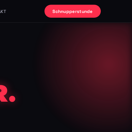
Schnupperstunde
AKT
.