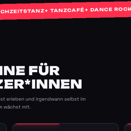
✦
✦ DANCE ROCKETS
✦ TANZCAFÉ
ITSTANZ
E FÜR K
ER*INNEN
st erleben und irgendwann selbst im
m wächst mit.