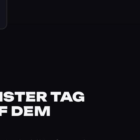
STER TAG
F DEM