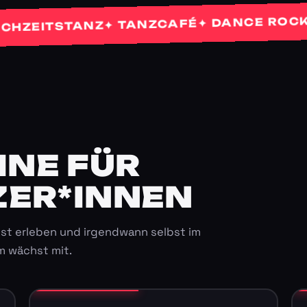
✦
✦ DANCE ROCKETS
✦ TANZCAFÉ
ITSTANZ
E FÜR K
ER*INNEN
st erleben und irgendwann selbst im
m wächst mit.