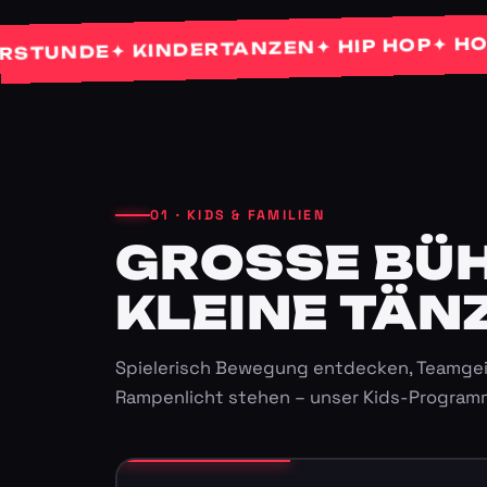
✦ HOCHZE
✦ HIP HOP
✦ KINDERTANZEN
NDE
01 · KIDS & FAMILIEN
GROSSE BÜHN
LEINE TÄNZ
Spielerisch Bewegung entdecken, Teamgei
Rampenlicht stehen – unser Kids-Program