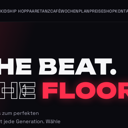
KIDS
HIP HOP
PAARE
TANZCAFÉ
WOCHENPLAN
PREISE
SHOP
KONT
HE BEAT.
HE
FLOOR
s zum perfekten
t jede Generation. Wähle