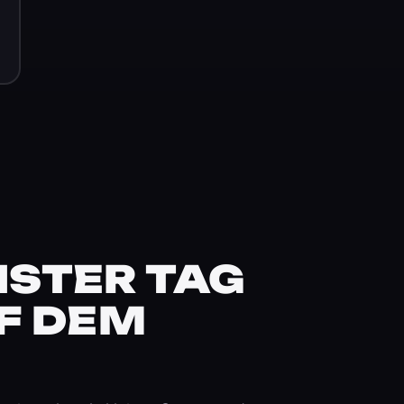
STER TAG
F DEM