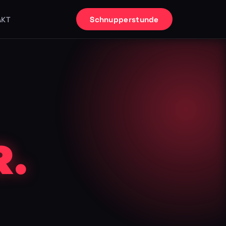
Schnupperstunde
AKT
.