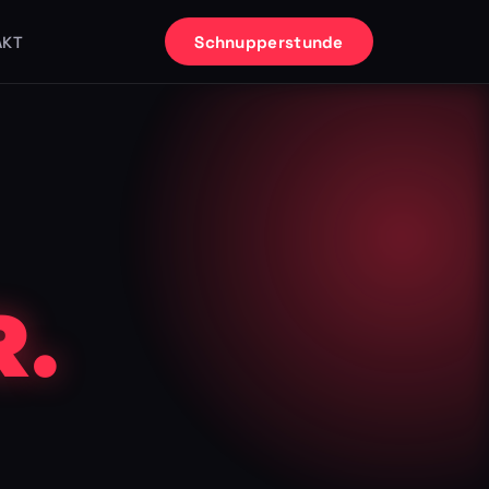
Schnupperstunde
AKT
.