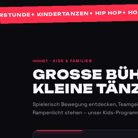
✦ HOCHZE
✦ HIP HOP
✦ KINDERTANZEN
NDE
01 · KIDS & FAMILIEN
GROSSE BÜHN
LEINE TÄNZ
Spielerisch Bewegung entdecken, Teamgei
Rampenlicht stehen – unser Kids-Program