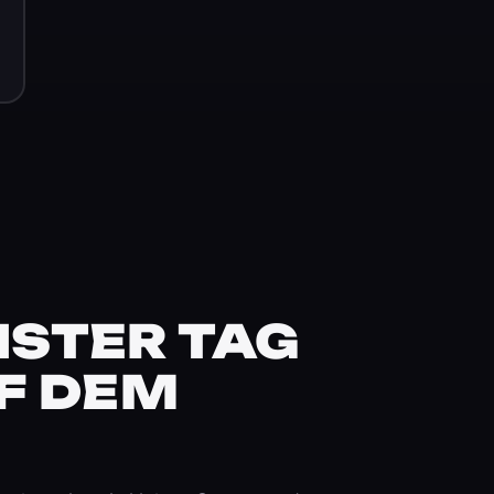
STER TAG
F DEM