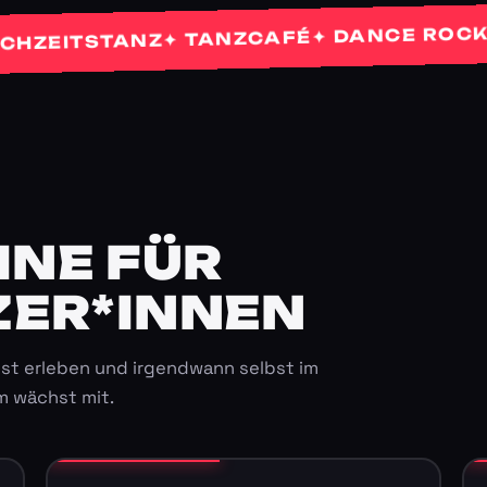
✦
✦ DANCE ROCKETS
✦ TANZCAFÉ
ITSTANZ
E FÜR K
ER*INNEN
st erleben und irgendwann selbst im
m wächst mit.