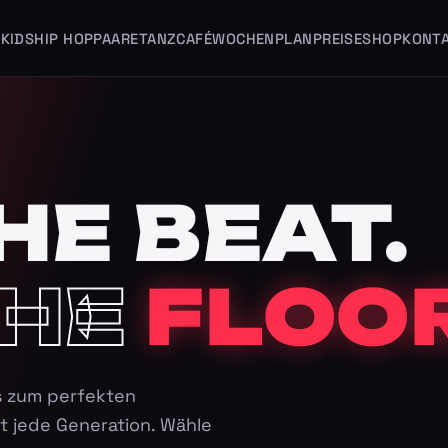
KIDS
HIP HOP
PAARE
TANZCAFÉ
WOCHENPLAN
PREISE
SHOP
KONT
HE BEAT.
HE
FLOOR
s zum perfekten
t jede Generation. Wähle