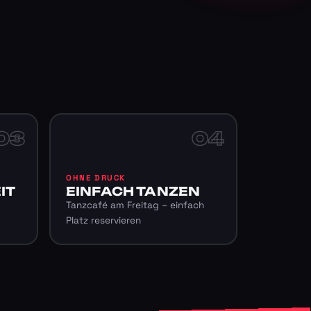
03
04
OHNE DRUCK
IT
EINFACH TANZEN
Tanzcafé am Freitag – einfach
Platz reservieren