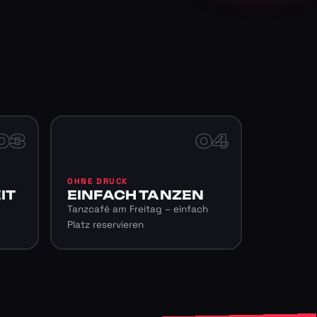
03
04
OHNE DRUCK
IT
EINFACH TANZEN
Tanzcafé am Freitag – einfach
Platz reservieren