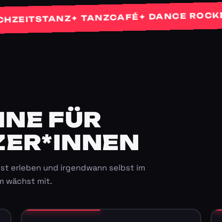
✦ 
✦ DANCE ROCKETS
✦ TANZCAFÉ
TSTANZ
E FÜR K
ER*INNEN
st erleben und irgendwann selbst im
m wächst mit.