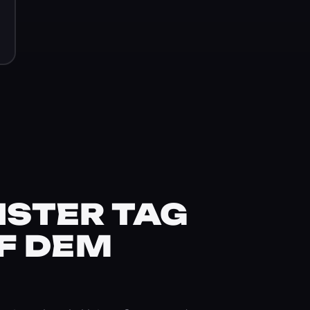
STER TAG
F DEM