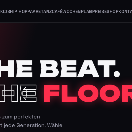
KIDS
HIP HOP
PAARE
TANZCAFÉ
WOCHENPLAN
PREISE
SHOP
KONT
HE BEAT.
HE
FLOOR
s zum perfekten
t jede Generation. Wähle