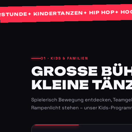
✦ HOCHZEI
✦ HIP HOP
✦ KINDERTANZEN
DE
01 · KIDS & FAMILIEN
GROSSE BÜHN
LEINE TÄNZ
Spielerisch Bewegung entdecken, Teamgei
Rampenlicht stehen – unser Kids-Program