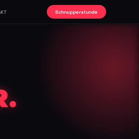
Schnupperstunde
AKT
.