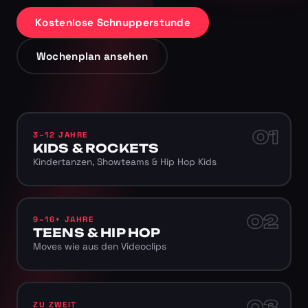
Kostenlose Schnupperstunde
Wochenplan ansehen
01
3–12 JAHRE
KIDS & ROCKETS
Kindertanzen, Showteams & Hip Hop Kids
02
9–16+ JAHRE
TEENS & HIP HOP
Moves wie aus den Videoclips
03
ZU ZWEIT