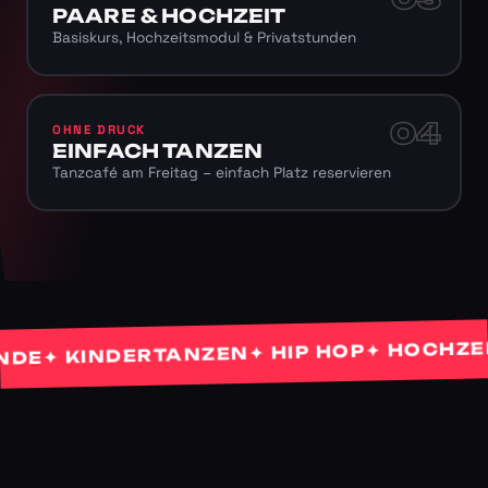
PAARE & HOCHZEIT
Basiskurs, Hochzeitsmodul & Privatstunden
04
OHNE DRUCK
EINFACH TANZEN
Tanzcafé am Freitag – einfach Platz reservieren
✦ HOCHZEITS
✦ HIP HOP
✦ KINDERTANZEN