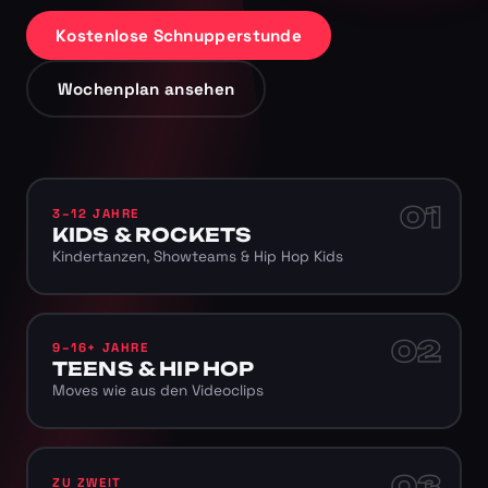
Kostenlose Schnupperstunde
Wochenplan ansehen
01
3–12 JAHRE
KIDS & ROCKETS
Kindertanzen, Showteams & Hip Hop Kids
02
9–16+ JAHRE
TEENS & HIP HOP
Moves wie aus den Videoclips
03
ZU ZWEIT