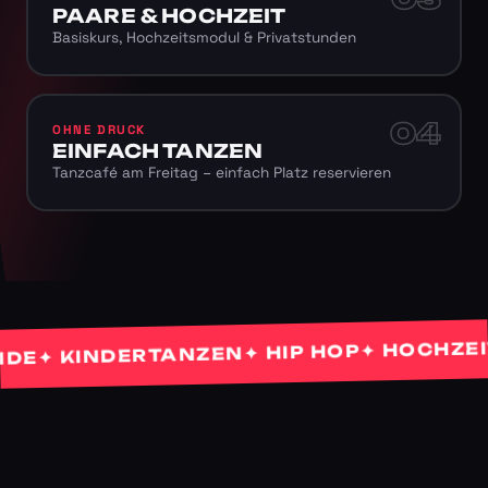
PAARE & HOCHZEIT
Basiskurs, Hochzeitsmodul & Privatstunden
04
OHNE DRUCK
EINFACH TANZEN
Tanzcafé am Freitag – einfach Platz reservieren
✦ HOCHZEITS
✦ HIP HOP
✦ KINDERTANZEN