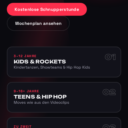
Kostenlose Schnupperstunde
Wochenplan ansehen
01
3–12 JAHRE
KIDS & ROCKETS
Kindertanzen, Showteams & Hip Hop Kids
02
9–16+ JAHRE
TEENS & HIP HOP
Moves wie aus den Videoclips
03
ZU ZWEIT