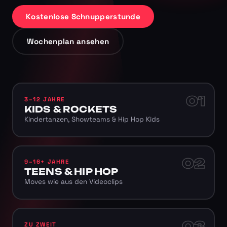
Kostenlose Schnupperstunde
Wochenplan ansehen
01
3–12 JAHRE
KIDS & ROCKETS
Kindertanzen, Showteams & Hip Hop Kids
02
9–16+ JAHRE
TEENS & HIP HOP
Moves wie aus den Videoclips
03
ZU ZWEIT