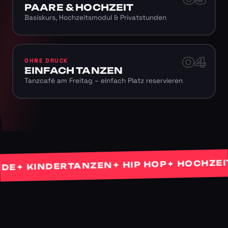
PAARE & HOCHZEIT
Basiskurs, Hochzeitsmodul & Privatstunden
04
OHNE DRUCK
EINFACH TANZEN
Tanzcafé am Freitag – einfach Platz reservieren
✦ HOCHZEITST
✦ HIP HOP
 KINDERTANZEN