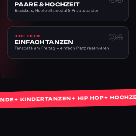
PAARE & HOCHZEIT
Basiskurs, Hochzeitsmodul & Privatstunden
04
OHNE DRUCK
EINFACH TANZEN
Tanzcafé am Freitag – einfach Platz reservieren
✦ HOCHZEITS
✦ HIP HOP
✦ KINDERTANZEN
E