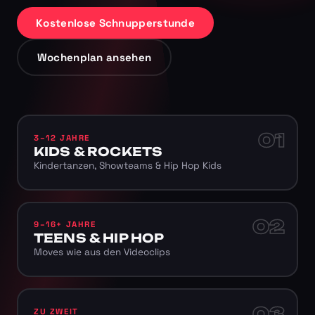
Kostenlose Schnupperstunde
Wochenplan ansehen
01
3–12 JAHRE
KIDS & ROCKETS
Kindertanzen, Showteams & Hip Hop Kids
02
9–16+ JAHRE
TEENS & HIP HOP
Moves wie aus den Videoclips
03
ZU ZWEIT