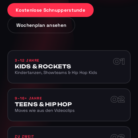
Kostenlose Schnupperstunde
Wochenplan ansehen
01
3–12 JAHRE
KIDS & ROCKETS
Kindertanzen, Showteams & Hip Hop Kids
02
9–16+ JAHRE
TEENS & HIP HOP
Moves wie aus den Videoclips
03
ZU ZWEIT