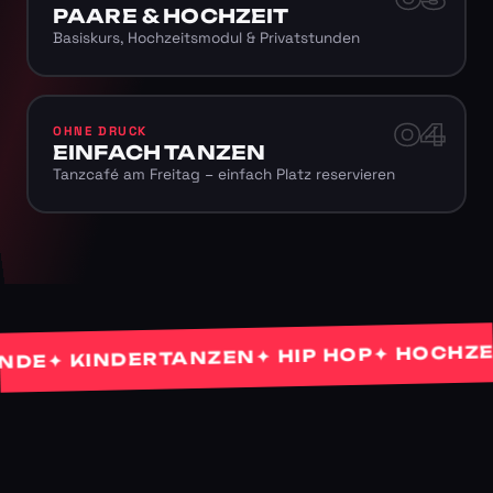
PAARE & HOCHZEIT
Basiskurs, Hochzeitsmodul & Privatstunden
04
OHNE DRUCK
EINFACH TANZEN
Tanzcafé am Freitag – einfach Platz reservieren
✦ HOCHZEITS
✦ HIP HOP
✦ KINDERTANZEN