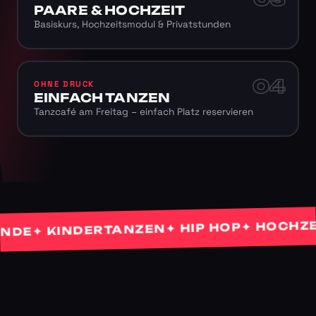
PAARE & HOCHZEIT
Basiskurs, Hochzeitsmodul & Privatstunden
04
OHNE DRUCK
EINFACH TANZEN
Tanzcafé am Freitag – einfach Platz reservieren
✦ HOCHZEITS
✦ HIP HOP
✦ KINDERTANZEN