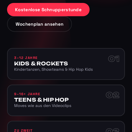
Kostenlose Schnupperstunde
Wochenplan ansehen
01
3–12 JAHRE
KIDS & ROCKETS
Kindertanzen, Showteams & Hip Hop Kids
02
9–16+ JAHRE
TEENS & HIP HOP
Moves wie aus den Videoclips
03
ZU ZWEIT