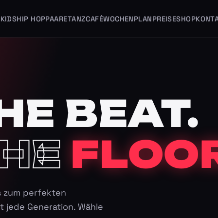
KIDS
HIP HOP
PAARE
TANZCAFÉ
WOCHENPLAN
PREISE
SHOP
KONT
HE BEAT.
HE
FLOOR
s zum perfekten
t jede Generation. Wähle