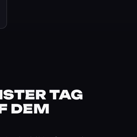
STER TAG
F DEM