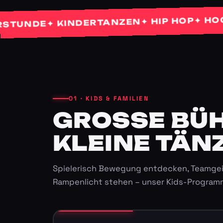
✦ HOCHZEI
✦ HIP HOP
✦ KINDERTANZEN
DE
01 · KIDS & FAMILIEN
GROSSE BÜHN
LEINE TÄNZ
Spielerisch Bewegung entdecken, Teamgei
Rampenlicht stehen – unser Kids-Program