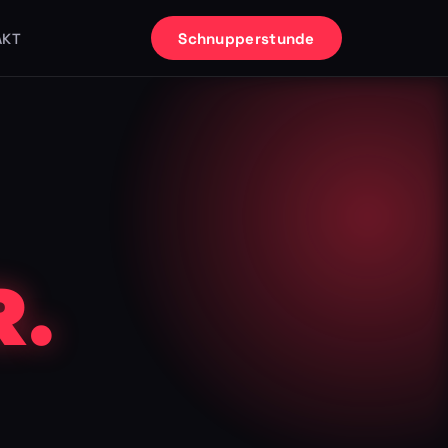
Schnupperstunde
AKT
.