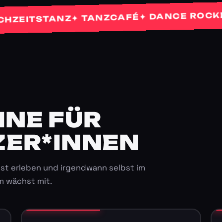
✦ 
✦ DANCE ROCKETS
✦ TANZCAFÉ
TSTANZ
E FÜR K
ER*INNEN
st erleben und irgendwann selbst im
m wächst mit.