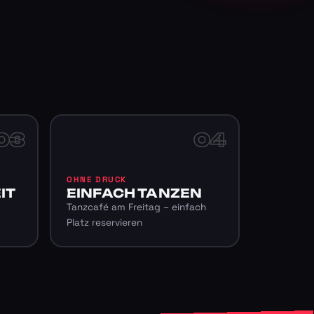
03
04
OHNE DRUCK
IT
EINFACH TANZEN
Tanzcafé am Freitag – einfach
Platz reservieren