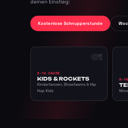
deinen Einstieg:
Kostenlose Schnupperstunde
Woc
01
3–12 JAHRE
KIDS & ROCKETS
9–1
Kindertanzen, Showteams & Hip
TE
Hop Kids
Move