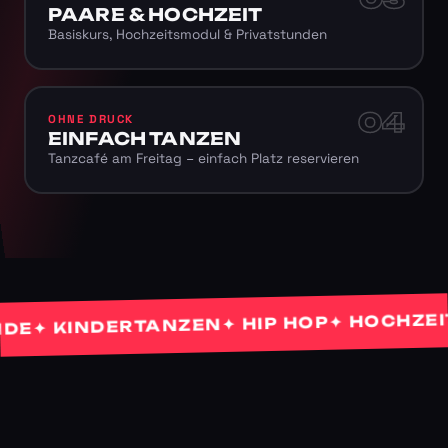
PAARE & HOCHZEIT
Basiskurs, Hochzeitsmodul & Privatstunden
04
OHNE DRUCK
EINFACH TANZEN
Tanzcafé am Freitag – einfach Platz reservieren
✦ HOCHZEITST
✦ HIP HOP
✦ KINDERTANZEN