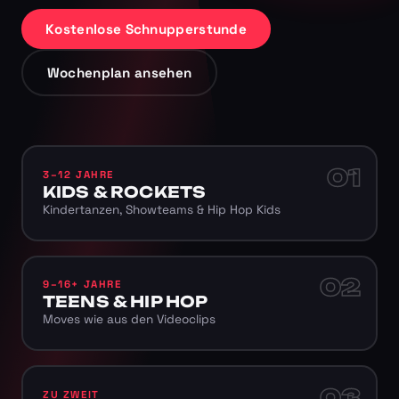
Kostenlose Schnupperstunde
Wochenplan ansehen
01
3–12 JAHRE
KIDS & ROCKETS
Kindertanzen, Showteams & Hip Hop Kids
02
9–16+ JAHRE
TEENS & HIP HOP
Moves wie aus den Videoclips
03
ZU ZWEIT