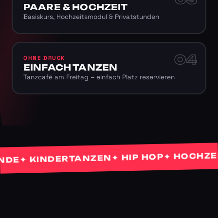
PAARE & HOCHZEIT
Basiskurs, Hochzeitsmodul & Privatstunden
04
OHNE DRUCK
EINFACH TANZEN
Tanzcafé am Freitag – einfach Platz reservieren
✦ HOCHZEITS
✦ HIP HOP
✦ KINDERTANZEN