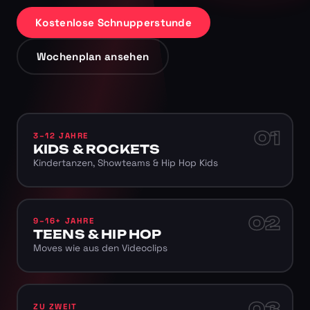
Kostenlose Schnupperstunde
Wochenplan ansehen
01
3–12 JAHRE
KIDS & ROCKETS
Kindertanzen, Showteams & Hip Hop Kids
02
9–16+ JAHRE
TEENS & HIP HOP
Moves wie aus den Videoclips
03
ZU ZWEIT