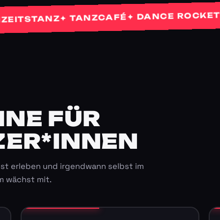
✦ P
✦ DANCE ROCKETS
✦ TANZCAFÉ
STANZ
E FÜR K
ER*INNEN
st erleben und irgendwann selbst im
m wächst mit.