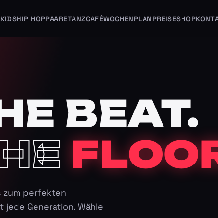
KIDS
HIP HOP
PAARE
TANZCAFÉ
WOCHENPLAN
PREISE
SHOP
KONT
HE BEAT.
HE
FLOOR
s zum perfekten
t jede Generation. Wähle