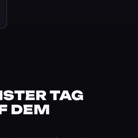
STER TAG
F DEM