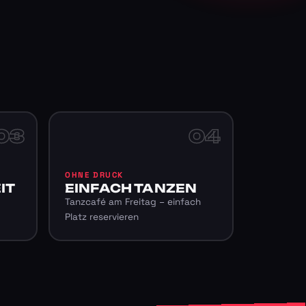
03
04
OHNE DRUCK
IT
EINFACH TANZEN
Tanzcafé am Freitag – einfach
Platz reservieren