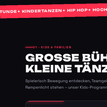
✦ HOCHZEIT
✦ HIP HOP
✦ KINDERTANZEN
E
01 · KIDS & FAMILIEN
GROSSE BÜHN
LEINE TÄNZ
Spielerisch Bewegung entdecken, Teamgei
Rampenlicht stehen – unser Kids-Program