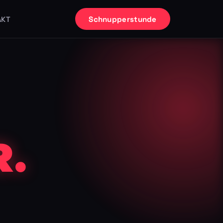
Schnupperstunde
AKT
.