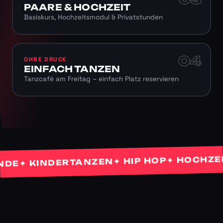
PAARE & HOCHZEIT
Basiskurs, Hochzeitsmodul & Privatstunden
04
OHNE DRUCK
EINFACH TANZEN
Tanzcafé am Freitag – einfach Platz reservieren
✦ HOCHZEITS
✦ HIP HOP
✦ KINDERTANZEN