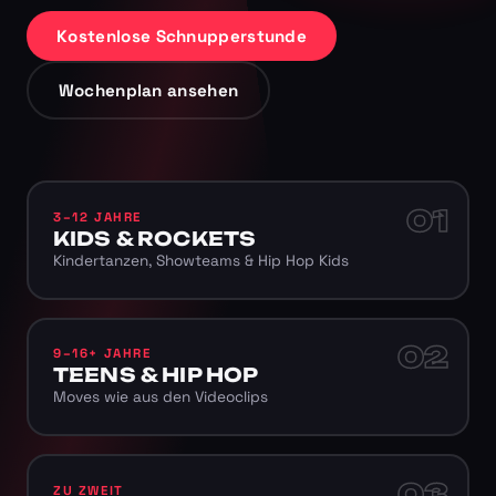
Kostenlose Schnupperstunde
Wochenplan ansehen
01
3–12 JAHRE
KIDS & ROCKETS
Kindertanzen, Showteams & Hip Hop Kids
02
9–16+ JAHRE
TEENS & HIP HOP
Moves wie aus den Videoclips
03
ZU ZWEIT