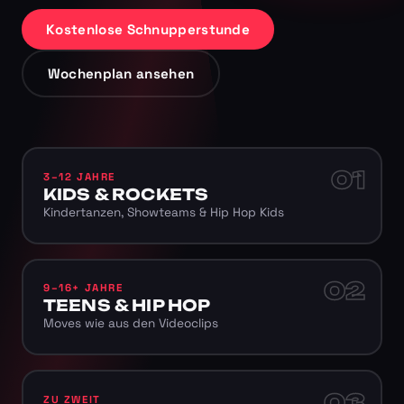
Kostenlose Schnupperstunde
Wochenplan ansehen
01
3–12 JAHRE
KIDS & ROCKETS
Kindertanzen, Showteams & Hip Hop Kids
02
9–16+ JAHRE
TEENS & HIP HOP
Moves wie aus den Videoclips
03
ZU ZWEIT