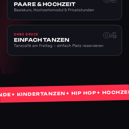
PAARE & HOCHZEIT
Basiskurs, Hochzeitsmodul & Privatstunden
04
OHNE DRUCK
EINFACH TANZEN
Tanzcafé am Freitag – einfach Platz reservieren
✦ HOCHZEITS
✦ HIP HOP
✦ KINDERTANZEN