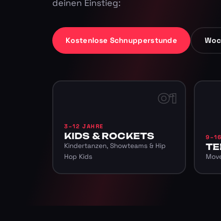
deinen Einstieg:
Kostenlose Schnupperstunde
Woc
01
3–12 JAHRE
KIDS & ROCKETS
9–1
Kindertanzen, Showteams & Hip
TE
Hop Kids
Move