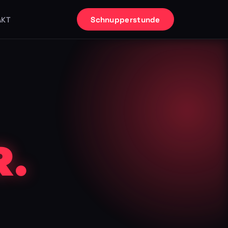
Schnupperstunde
AKT
.