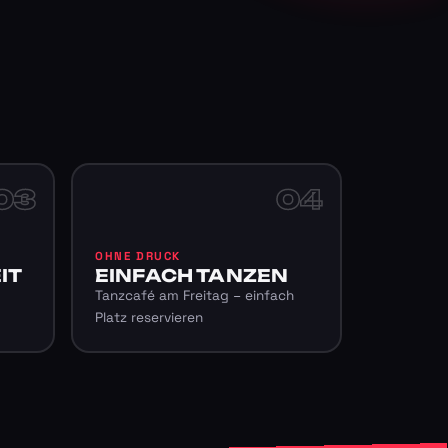
03
04
OHNE DRUCK
IT
EINFACH TANZEN
Tanzcafé am Freitag – einfach
Platz reservieren