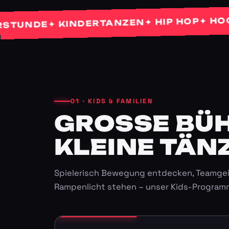
✦ HOCHZEI
✦ HIP HOP
✦ KINDERTANZEN
NDE
01 · KIDS & FAMILIEN
GROSSE BÜHN
LEINE TÄNZ
Spielerisch Bewegung entdecken, Teamgei
Rampenlicht stehen – unser Kids-Program