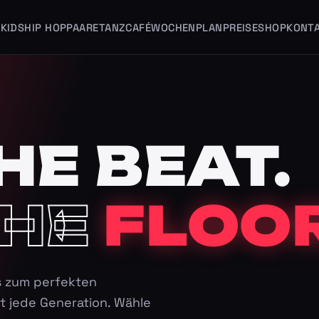
KIDS
HIP HOP
PAARE
TANZCAFÉ
WOCHENPLAN
PREISE
SHOP
KONT
HE BEAT.
HE
FLOOR
s zum perfekten
t jede Generation. Wähle