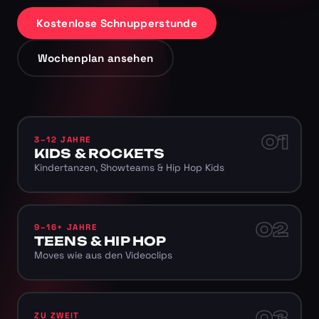
Kostenlose Schnupperstunde
Wochenplan ansehen
01
3–12 JAHRE
KIDS & ROCKETS
Kindertanzen, Showteams & Hip Hop Kids
02
9–16+ JAHRE
TEENS & HIP HOP
Moves wie aus den Videoclips
03
ZU ZWEIT