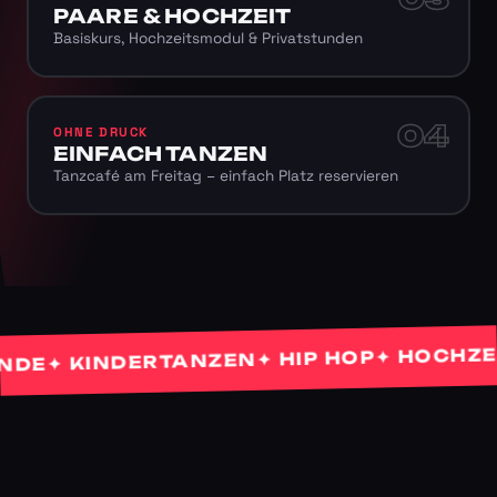
PAARE & HOCHZEIT
Basiskurs, Hochzeitsmodul & Privatstunden
04
OHNE DRUCK
EINFACH TANZEN
Tanzcafé am Freitag – einfach Platz reservieren
✦ HOCHZEITS
✦ HIP HOP
✦ KINDERTANZEN