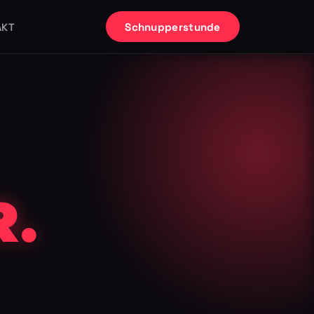
Schnupperstunde
AKT
.