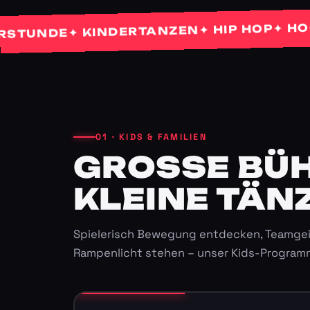
✦ HOCHZE
✦ HIP HOP
✦ KINDERTANZEN
NDE
01 · KIDS & FAMILIEN
GROSSE BÜHN
LEINE TÄNZ
Spielerisch Bewegung entdecken, Teamgei
Rampenlicht stehen – unser Kids-Program