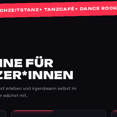
✦
✦ DANCE ROCKETS
✦ TANZCAFÉ
ITSTANZ
E FÜR K
ER*INNEN
st erleben und irgendwann selbst im
m wächst mit.