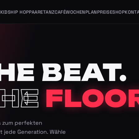
KIDS
HIP HOP
PAARE
TANZCAFÉ
WOCHENPLAN
PREISE
SHOP
KONT
HE BEAT.
HE
FLOOR
s zum perfekten
t jede Generation. Wähle