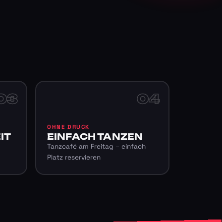
03
04
OHNE DRUCK
IT
EINFACH TANZEN
Tanzcafé am Freitag – einfach
Platz reservieren