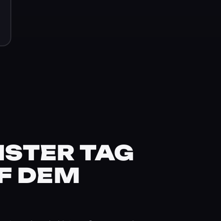
STER TAG
F DEM