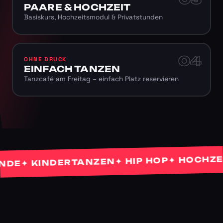
PAARE & HOCHZEIT
Basiskurs, Hochzeitsmodul & Privatstunden
04
OHNE DRUCK
EINFACH TANZEN
Tanzcafé am Freitag – einfach Platz reservieren
✦ HOCHZEITS
✦ HIP HOP
✦ KINDERTANZEN