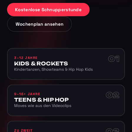
Kostenlose Schnupperstunde
Wochenplan ansehen
01
3–12 JAHRE
KIDS & ROCKETS
Kindertanzen, Showteams & Hip Hop Kids
02
9–16+ JAHRE
TEENS & HIP HOP
Moves wie aus den Videoclips
03
ZU ZWEIT