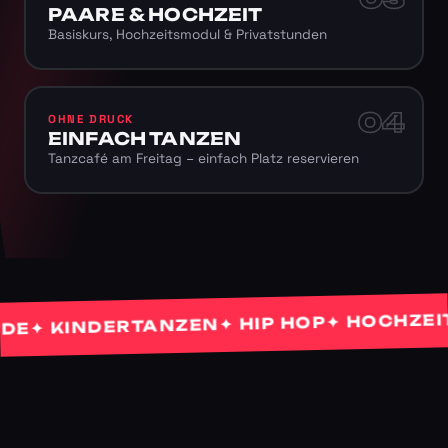
PAARE & HOCHZEIT
Basiskurs, Hochzeitsmodul & Privatstunden
04
OHNE DRUCK
EINFACH TANZEN
Tanzcafé am Freitag – einfach Platz reservieren
✦ HOCHZEITST
✦ HIP HOP
 KINDERTANZEN