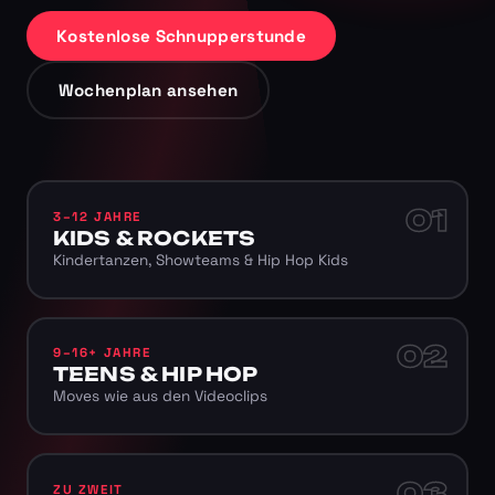
Kostenlose Schnupperstunde
Wochenplan ansehen
01
3–12 JAHRE
KIDS & ROCKETS
Kindertanzen, Showteams & Hip Hop Kids
02
9–16+ JAHRE
TEENS & HIP HOP
Moves wie aus den Videoclips
03
ZU ZWEIT