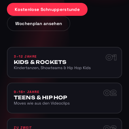
Kostenlose Schnupperstunde
Wochenplan ansehen
01
3–12 JAHRE
KIDS & ROCKETS
Kindertanzen, Showteams & Hip Hop Kids
02
9–16+ JAHRE
TEENS & HIP HOP
Moves wie aus den Videoclips
03
ZU ZWEIT