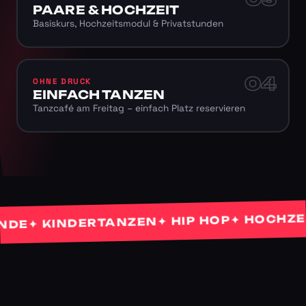
PAARE & HOCHZEIT
Basiskurs, Hochzeitsmodul & Privatstunden
04
OHNE DRUCK
EINFACH TANZEN
Tanzcafé am Freitag – einfach Platz reservieren
✦ HOCHZEITS
✦ HIP HOP
✦ KINDERTANZEN