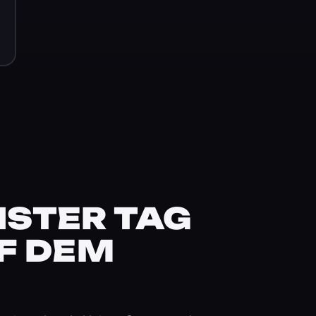
STER TAG
F DEM