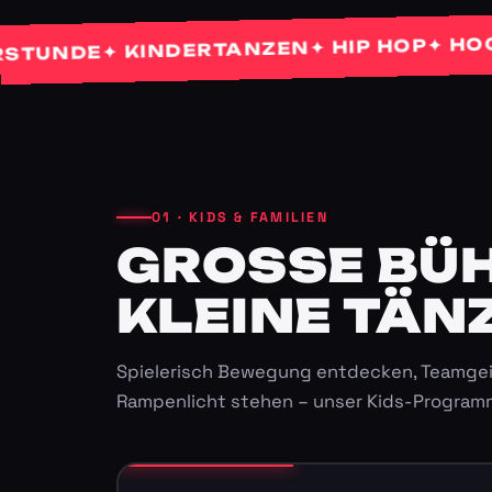
✦ HOCHZE
✦ HIP HOP
✦ KINDERTANZEN
NDE
01 · KIDS & FAMILIEN
GROSSE BÜHN
LEINE TÄNZ
Spielerisch Bewegung entdecken, Teamgei
Rampenlicht stehen – unser Kids-Program