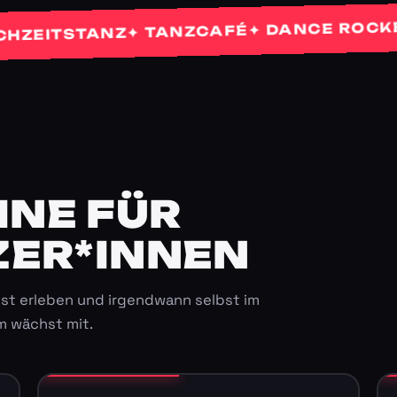
✦
✦ DANCE ROCKETS
✦ TANZCAFÉ
ITSTANZ
E FÜR K
ER*INNEN
st erleben und irgendwann selbst im
m wächst mit.