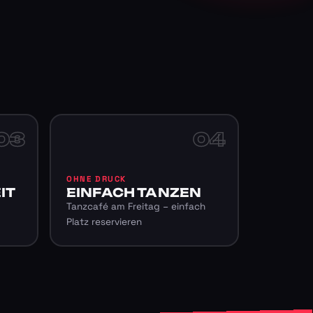
03
04
OHNE DRUCK
IT
EINFACH TANZEN
Tanzcafé am Freitag – einfach
Platz reservieren