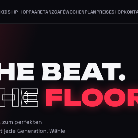
KIDS
HIP HOP
PAARE
TANZCAFÉ
WOCHENPLAN
PREISE
SHOP
KONT
HE BEAT.
HE
FLOOR
s zum perfekten
t jede Generation. Wähle