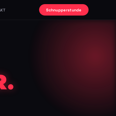
Schnupperstunde
AKT
.