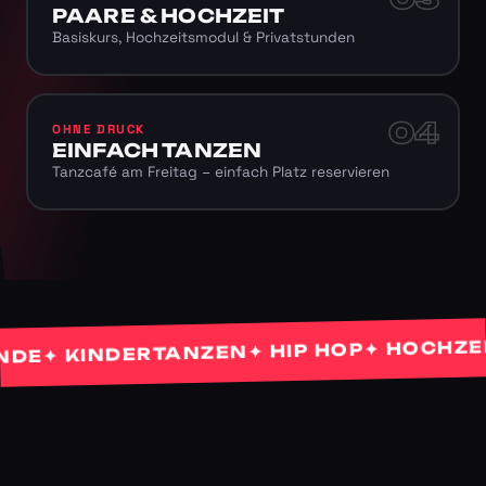
PAARE & HOCHZEIT
Basiskurs, Hochzeitsmodul & Privatstunden
04
OHNE DRUCK
EINFACH TANZEN
Tanzcafé am Freitag – einfach Platz reservieren
✦ HOCHZEITS
✦ HIP HOP
✦ KINDERTANZEN