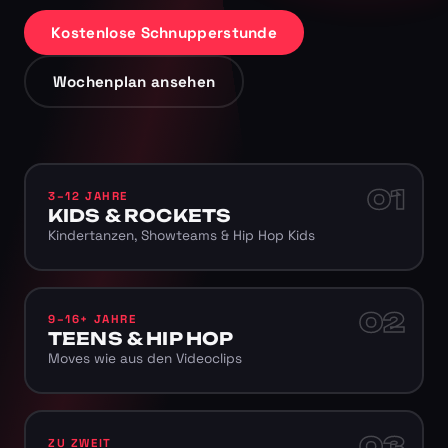
Kostenlose Schnupperstunde
Wochenplan ansehen
01
3–12 JAHRE
KIDS & ROCKETS
Kindertanzen, Showteams & Hip Hop Kids
02
9–16+ JAHRE
TEENS & HIP HOP
Moves wie aus den Videoclips
03
ZU ZWEIT