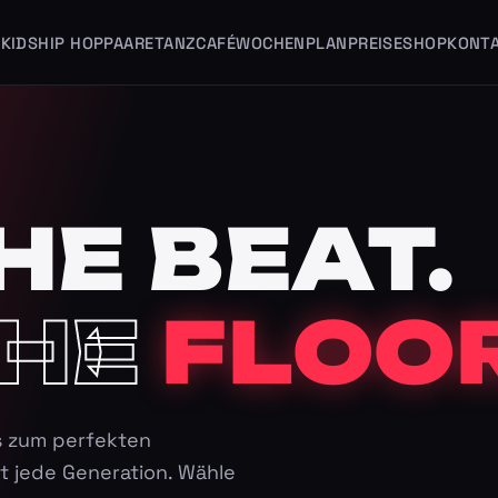
KIDS
HIP HOP
PAARE
TANZCAFÉ
WOCHENPLAN
PREISE
SHOP
KONT
HE BEAT.
HE
FLOOR
s zum perfekten
t jede Generation. Wähle