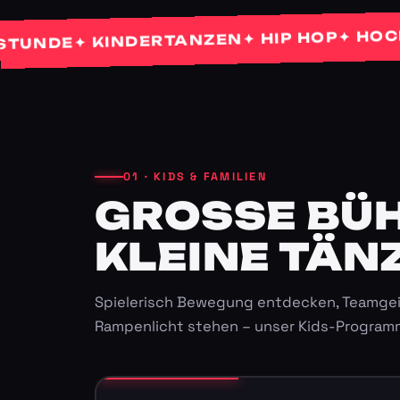
✦ HOCHZEI
✦ HIP HOP
✦ KINDERTANZEN
DE
01 · KIDS & FAMILIEN
GROSSE BÜHN
LEINE TÄNZ
Spielerisch Bewegung entdecken, Teamgei
Rampenlicht stehen – unser Kids-Program