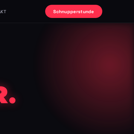
Schnupperstunde
AKT
.