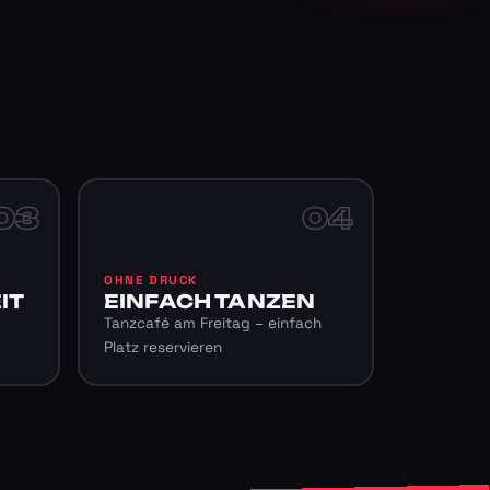
03
04
OHNE DRUCK
IT
EINFACH TANZEN
Tanzcafé am Freitag – einfach
Platz reservieren