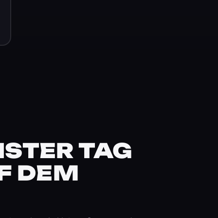
STER TAG
F DEM