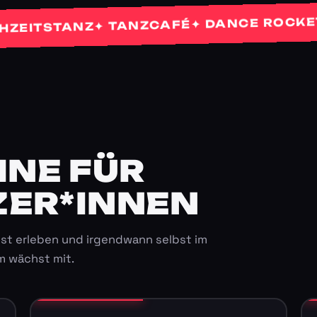
✦ 
✦ DANCE ROCKETS
✦ TANZCAFÉ
TSTANZ
E FÜR K
ER*INNEN
st erleben und irgendwann selbst im
m wächst mit.