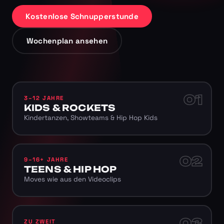
Kostenlose Schnupperstunde
Wochenplan ansehen
01
3–12 JAHRE
KIDS & ROCKETS
Kindertanzen, Showteams & Hip Hop Kids
02
9–16+ JAHRE
TEENS & HIP HOP
Moves wie aus den Videoclips
03
ZU ZWEIT