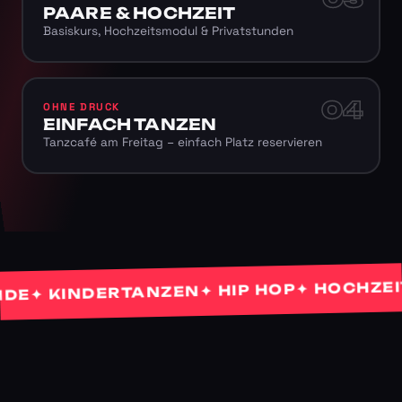
PAARE & HOCHZEIT
Basiskurs, Hochzeitsmodul & Privatstunden
04
OHNE DRUCK
EINFACH TANZEN
Tanzcafé am Freitag – einfach Platz reservieren
✦ HOCHZEITST
✦ HIP HOP
✦ KINDERTANZEN