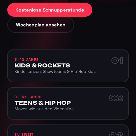
Kostenlose Schnupperstunde
Wochenplan ansehen
01
3–12 JAHRE
KIDS & ROCKETS
Kindertanzen, Showteams & Hip Hop Kids
02
9–16+ JAHRE
TEENS & HIP HOP
Moves wie aus den Videoclips
03
ZU ZWEIT