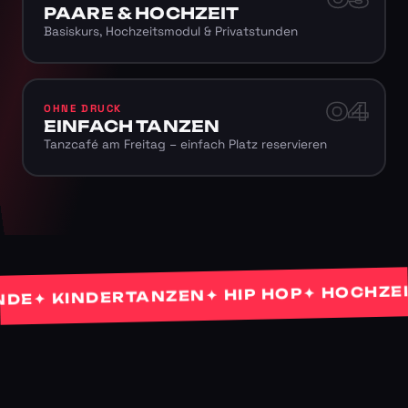
PAARE & HOCHZEIT
Basiskurs, Hochzeitsmodul & Privatstunden
04
OHNE DRUCK
EINFACH TANZEN
Tanzcafé am Freitag – einfach Platz reservieren
✦ HOCHZEITS
✦ HIP HOP
✦ KINDERTANZEN