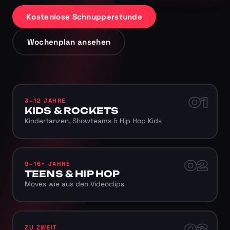
Kostenlose Schnupperstunde
Wochenplan ansehen
01
3–12 JAHRE
KIDS & ROCKETS
Kindertanzen, Showteams & Hip Hop Kids
02
9–16+ JAHRE
TEENS & HIP HOP
Moves wie aus den Videoclips
03
ZU ZWEIT