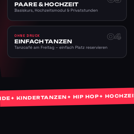
PAARE & HOCHZEIT
Basiskurs, Hochzeitsmodul & Privatstunden
04
OHNE DRUCK
EINFACH TANZEN
Tanzcafé am Freitag – einfach Platz reservieren
✦ HOCHZEITST
✦ HIP HOP
✦ KINDERTANZEN