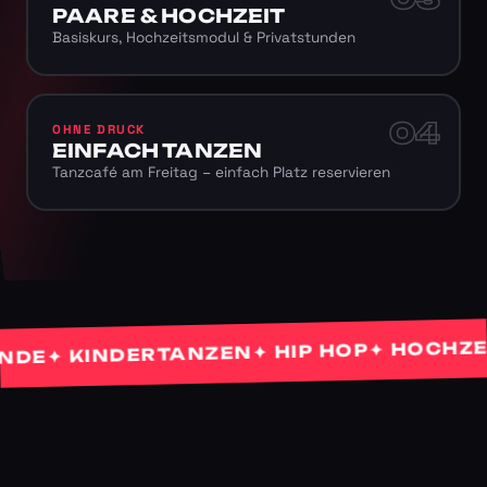
PAARE & HOCHZEIT
Basiskurs, Hochzeitsmodul & Privatstunden
04
OHNE DRUCK
EINFACH TANZEN
Tanzcafé am Freitag – einfach Platz reservieren
✦ HOCHZEITS
✦ HIP HOP
✦ KINDERTANZEN