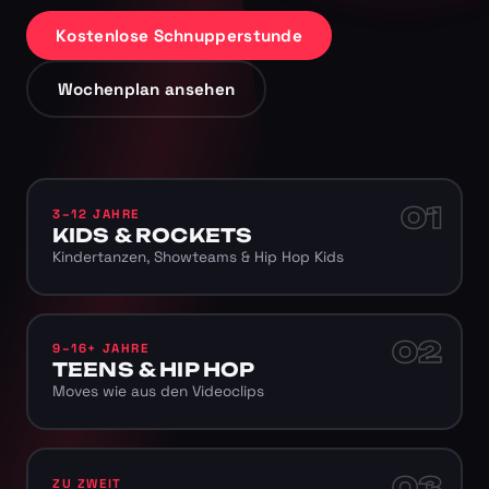
Kostenlose Schnupperstunde
Wochenplan ansehen
01
3–12 JAHRE
KIDS & ROCKETS
Kindertanzen, Showteams & Hip Hop Kids
02
9–16+ JAHRE
TEENS & HIP HOP
Moves wie aus den Videoclips
03
ZU ZWEIT