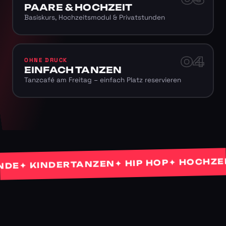
PAARE & HOCHZEIT
Basiskurs, Hochzeitsmodul & Privatstunden
04
OHNE DRUCK
EINFACH TANZEN
Tanzcafé am Freitag – einfach Platz reservieren
✦ HOCHZEITS
✦ HIP HOP
✦ KINDERTANZEN