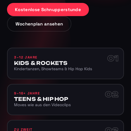
Kostenlose Schnupperstunde
Wochenplan ansehen
01
3–12 JAHRE
KIDS & ROCKETS
Kindertanzen, Showteams & Hip Hop Kids
02
9–16+ JAHRE
TEENS & HIP HOP
Moves wie aus den Videoclips
03
ZU ZWEIT