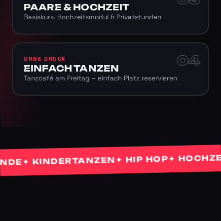
PAARE & HOCHZEIT
Basiskurs, Hochzeitsmodul & Privatstunden
04
OHNE DRUCK
EINFACH TANZEN
Tanzcafé am Freitag – einfach Platz reservieren
✦ HOCHZEITS
✦ HIP HOP
✦ KINDERTANZEN