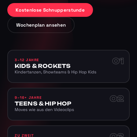
Kostenlose Schnupperstunde
Wochenplan ansehen
01
3–12 JAHRE
KIDS & ROCKETS
Kindertanzen, Showteams & Hip Hop Kids
02
9–16+ JAHRE
TEENS & HIP HOP
Moves wie aus den Videoclips
03
ZU ZWEIT