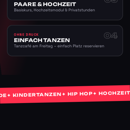
PAARE & HOCHZEIT
Basiskurs, Hochzeitsmodul & Privatstunden
04
OHNE DRUCK
EINFACH TANZEN
Tanzcafé am Freitag – einfach Platz reservieren
✦ HOCHZEITST
✦ HIP HOP
 KINDERTANZEN