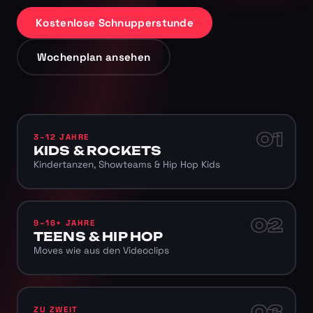
Kostenlose Schnupperstunde
Wochenplan ansehen
01
3–12 JAHRE
KIDS & ROCKETS
Kindertanzen, Showteams & Hip Hop Kids
02
9–16+ JAHRE
TEENS & HIP HOP
Moves wie aus den Videoclips
03
ZU ZWEIT