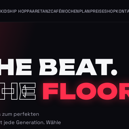
KIDS
HIP HOP
PAARE
TANZCAFÉ
WOCHENPLAN
PREISE
SHOP
KONT
HE BEAT.
HE
FLOOR
s zum perfekten
t jede Generation. Wähle