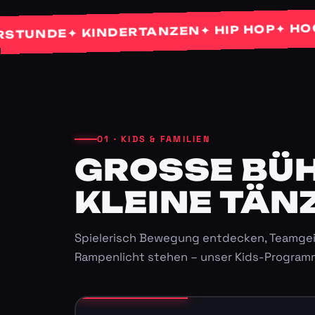
✦ HOCHZE
✦ HIP HOP
✦ KINDERTANZEN
NDE
01 · KIDS & FAMILIEN
GROSSE BÜHN
LEINE TÄNZ
Spielerisch Bewegung entdecken, Teamgei
Rampenlicht stehen – unser Kids-Program