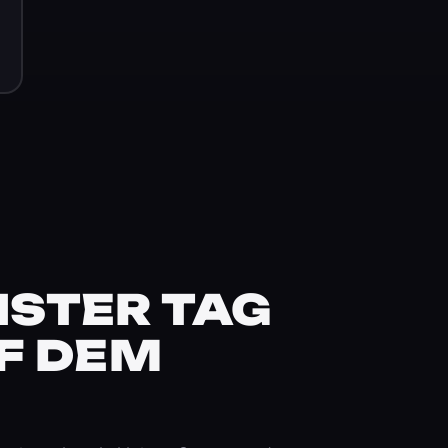
STER TAG
F DEM