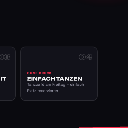
03
04
OHNE DRUCK
IT
EINFACH TANZEN
Tanzcafé am Freitag – einfach
Platz reservieren