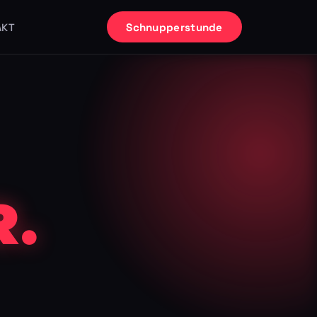
Schnupperstunde
AKT
.