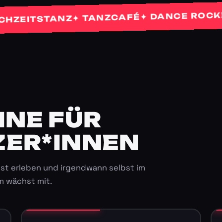
✦
✦ DANCE ROCKETS
✦ TANZCAFÉ
ITSTANZ
E FÜR K
ER*INNEN
st erleben und irgendwann selbst im
m wächst mit.