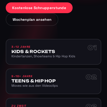
Kostenlose Schnupperstunde
Wochenplan ansehen
01
3–12 JAHRE
KIDS & ROCKETS
Kindertanzen, Showteams & Hip Hop Kids
02
9–16+ JAHRE
TEENS & HIP HOP
Moves wie aus den Videoclips
03
ZU ZWEIT