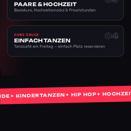
PAARE & HOCHZEIT
Basiskurs, Hochzeitsmodul & Privatstunden
04
OHNE DRUCK
EINFACH TANZEN
Tanzcafé am Freitag – einfach Platz reservieren
✦ HOCHZEITST
✦ HIP HOP
✦ KINDERTANZEN